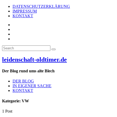
Skip
DATENSCHUTZERKLÄRUNG
to
IMPRESSUM
content
KONTAKT
Facebook
Instagram
Pinterest
Search
Search
Suchen
for:
leidenschaft-oldtimer.de
Der Blog rund ums alte Blech
DER BLOG
IN EIGENER SACHE
KONTAKT
Kategorie:
VW
1 Post