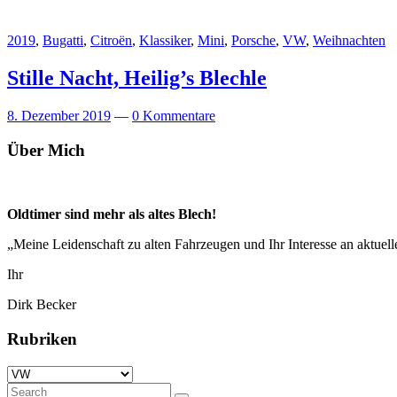
2019
,
Bugatti
,
Citroën
,
Klassiker
,
Mini
,
Porsche
,
VW
,
Weihnachten
Stille Nacht, Heilig’s Blechle
8. Dezember 2019
—
0 Kommentare
Über Mich
Oldtimer sind mehr als altes Blech!
„Meine Leidenschaft zu alten Fahrzeugen und Ihr Interesse an aktu
Ihr
Dirk Becker
Rubriken
Rubriken
Search